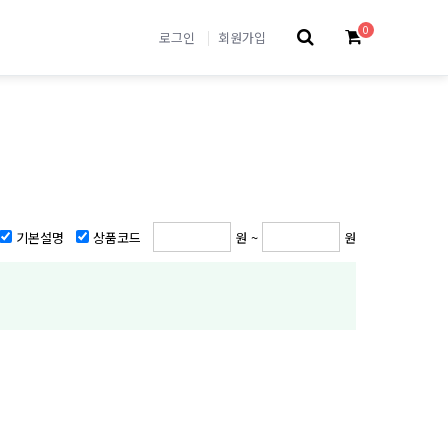
0
로그인
회원가입
기본설명
상품코드
원 ~
원