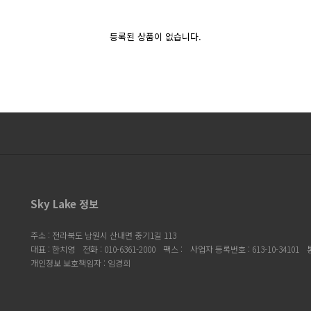
등록된 상품이 없습니다.
Sky Lake 정보
주소 : 전라북도 남원시 산내면 중기1길 113
대표 : 한치영
전화 : 010-6361-2000
팩스 :
사업자 등록번호 : 613-10-34101
개인정보 보호책임자 : 임경희