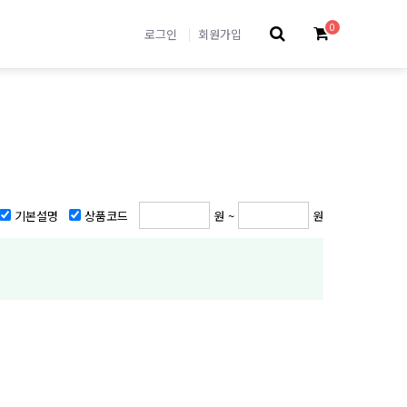
0
로그인
회원가입
기본설명
상품코드
원 ~
원