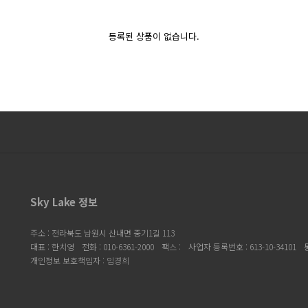
등록된 상품이 없습니다.
Sky Lake 정보
주소 : 전라북도 남원시 산내면 중기1길 113
대표 : 한치영
전화 : 010-6361-2000
팩스 :
사업자 등록번호 : 613-10-34101
개인정보 보호책임자 : 임경희