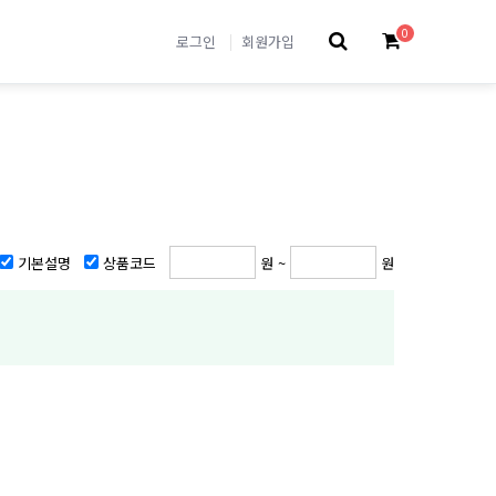
0
로그인
회원가입
기본설명
상품코드
원 ~
원