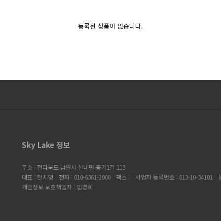
등록된 상품이 없습니다.
Sky Lake 정보
주소 : 전라북도 남원시 산내면 중기1길 113
대표 : 한치영
전화 : 010-6361-2000
팩스 :
사업자 등록번호 : 613-10-34101
개인정보 보호책임자 : 임경희