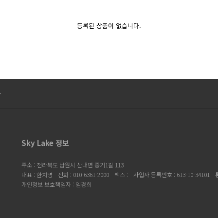
등록된 상품이 없습니다.
…
Sky Lake 정보
주소 : 전라북도 남원시 산내면 중기1길 113
대표 : 한치영
전화 : 010-6361-2000
팩스 :
사업자 등록번호 : 613-10-34101
개인정보 보호책임자 : 임경희