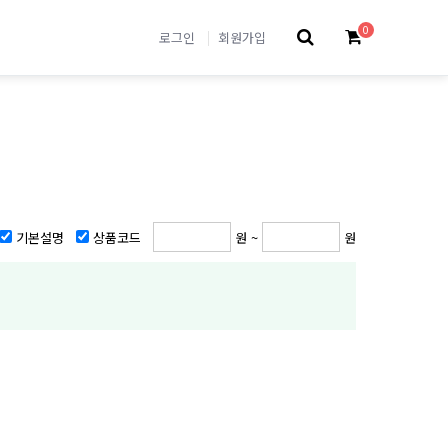
0
로그인
회원가입
기본설명
상품코드
원 ~
원