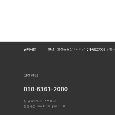
Prev
Next
공지사항
현장ㅣ호산동출장마사지✅【카톡EZ300】✅호
고객센터
010-6361-2000
월-금 am 9:00 - pm 05:00
점심시간 : am 12:00 - pm 01:00